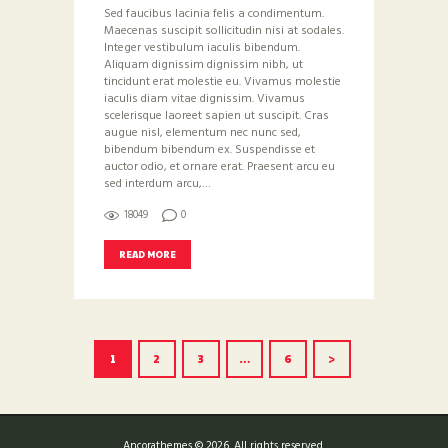
Sed faucibus lacinia felis a condimentum.
Maecenas suscipit sollicitudin nisi at sodales.
Integer vestibulum iaculis bibendum.
Aliquam dignissim dignissim nibh, ut
tincidunt erat molestie eu. Vivamus molestie
iaculis diam vitae dignissim. Vivamus
scelerisque laoreet sapien ut suscipit. Cras
augue nisl, elementum nec nunc sed,
bibendum bibendum ex. Suspendisse et
auctor odio, et ornare erat. Praesent arcu eu
sed interdum arcu,…
18049
0
READ MORE
SIDNUMRERING
PAGE
1
PAGE
2
PAGE
3
…
PAGE
6
>
FÖR
INLÄGG
Ancorathemes © 2026. All rights reserved.