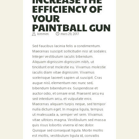
EFFICIENCY OF
YOUR
PAINTBALL GUN
kimmen
mars 29, 2017
Sed faucibus lacinia felis a condimentum.
Maecenas suscipit sollicitudin nisi at sodales.
Integer vestibulum iaculis bibendum.
Aliquam dignissim dignissim nibh, ut
tincidunt erat molestie eu. Vivamus molestie
iaculis diam vitae dignissim. Vivamus
scelerisque laoreet sapien ut suscipit. Cras
augue nisl, elementum nec nunc sed,
bibendum bibendum ex. Suspendisse et
auctor odio, et ornare erat. Praesent arcu eu
sed interdum arcu, et vulputate eros.
Maecenas aliquam turpis neque, sed tempor
nulla dictum eget. In magna ligula, tempus
ut malesuada a, semper vel sem. Vivamus
vitae ultrices magna. Vestibulum sed massa
quis risus lobortis viverra id nec dolor.
Quisque sed consequat ligula. Morbi mollis
est mollis, vestibulum ligula id, convallis