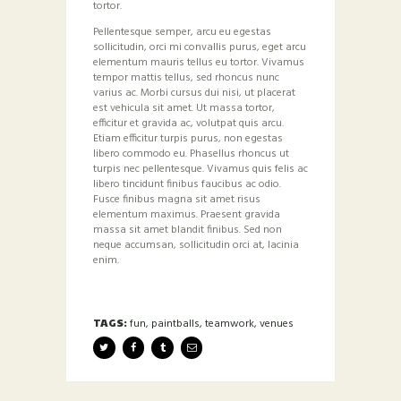
tortor.
Pellentesque semper, arcu eu egestas
sollicitudin, orci mi convallis purus, eget arcu
elementum mauris tellus eu tortor. Vivamus
tempor mattis tellus, sed rhoncus nunc
varius ac. Morbi cursus dui nisi, ut placerat
est vehicula sit amet. Ut massa tortor,
efficitur et gravida ac, volutpat quis arcu.
Etiam efficitur turpis purus, non egestas
libero commodo eu. Phasellus rhoncus ut
turpis nec pellentesque. Vivamus quis felis ac
libero tincidunt finibus faucibus ac odio.
Fusce finibus magna sit amet risus
elementum maximus. Praesent gravida
massa sit amet blandit finibus. Sed non
neque accumsan, sollicitudin orci at, lacinia
enim.
TAGS:
fun
,
paintballs
,
teamwork
,
venues