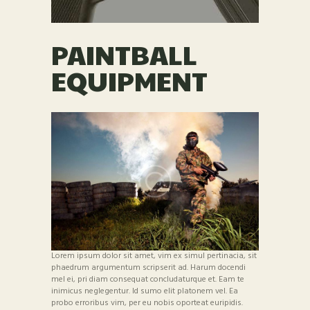
PAINTBALL
EQUIPMENT
Lorem ipsum dolor sit amet, vim ex simul pertinacia, sit
phaedrum argumentum scripserit ad. Harum docendi
mel ei, pri diam consequat concludaturque et. Eam te
inimicus neglegentur. Id sumo elit platonem vel. Ea
probo erroribus vim, per eu nobis oporteat euripidis.