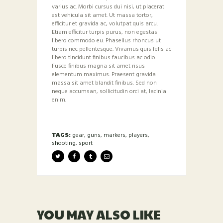
varius ac. Morbi cursus dui nisi, ut placerat
est vehicula sit amet. Ut massa tortor,
efficitur et gravida ac, volutpat quis arcu.
Etiam efficitur turpis purus, non egestas
libero commodo eu. Phasellus rhoncus ut
turpis nec pellentesque. Vivamus quis felis ac
libero tincidunt finibus faucibus ac odio.
Fusce finibus magna sit amet risus
elementum maximus. Praesent gravida
massa sit amet blandit finibus. Sed non
neque accumsan, sollicitudin orci at, lacinia
enim.
TAGS:
gear
,
guns
,
markers
,
players
,
shooting
,
sport
YOU MAY ALSO LIKE