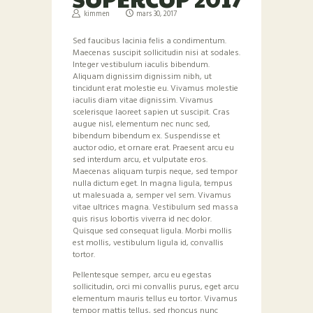
kimmen
mars 30, 2017
Sed faucibus lacinia felis a condimentum.
Maecenas suscipit sollicitudin nisi at sodales.
Integer vestibulum iaculis bibendum.
Aliquam dignissim dignissim nibh, ut
tincidunt erat molestie eu. Vivamus molestie
iaculis diam vitae dignissim. Vivamus
scelerisque laoreet sapien ut suscipit. Cras
augue nisl, elementum nec nunc sed,
bibendum bibendum ex. Suspendisse et
auctor odio, et ornare erat. Praesent arcu eu
sed interdum arcu, et vulputate eros.
Maecenas aliquam turpis neque, sed tempor
nulla dictum eget. In magna ligula, tempus
ut malesuada a, semper vel sem. Vivamus
vitae ultrices magna. Vestibulum sed massa
quis risus lobortis viverra id nec dolor.
Quisque sed consequat ligula. Morbi mollis
est mollis, vestibulum ligula id, convallis
tortor.
Pellentesque semper, arcu eu egestas
sollicitudin, orci mi convallis purus, eget arcu
elementum mauris tellus eu tortor. Vivamus
tempor mattis tellus, sed rhoncus nunc